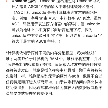
Unicode 溢出
- Unicode 溢出通过将 Unicode 字符
插入需要 ASCII 字符的输入中来创建缓冲区溢出。
（ASCII 和 unicode 是使计算机表达文本的编码标
准。例如，字母“a”由 ASCII 中的数字 97 表达。虽然
ASCII 码仅用于表达西方语言中的字符，但 unicode
可以为地球上几乎所有书面语言创建字符。因为
unicode 中有更多可用的字符，所以许多 unicode 字
符大于最大的 ASCII 字符。）
*计算机依赖于两种不同的内存分配模型，称为堆栈和
堆；两者都位于计算机的 RAM 中。堆栈结构整齐，并以
“后进先出”的模型保存数据。最后放入堆栈中的任何数据
都将首先发出，就像是插入弹夹中的最后一颗子弹将被首
先发射一样。堆则是杂乱无章的额外内存池，数据不会以
任何特定顺序进入或离开堆。由于从堆栈访问内存比从堆
访问快得多，因此通常将堆保留为供较大的数据段或程序
员想要显式管理的数据使用。