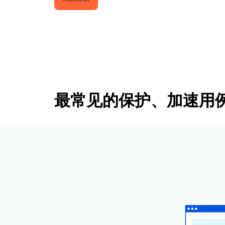
与价格
保护 Web 应用和 API
探索
erprise 计划
小型企业计划
计划与价格
theNET
数字企业战略
Workers
Workers KV
构建并部署无服务器应用
应用的无服务器键值存储
AI 安全
数据合规
与数字体验
保护智能体式 AI 和生成式 AI 应用
简化合规并最小化风险
最常见的保护、加速用