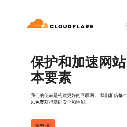
文档
互动
公司信息
合作伙伴网络
球连通云
Enterprise
小型
通过 Cloudflare 发展、创新并满
开发人员图书馆
应用演示
演示 + 产品导览
领导力
udflare 全球连通云提供 60 多种网络、
适用于中大型组织
对于小
保护和加速网站
 (Cloudflare One)
应用安全
求
和性能服务。
文档和指南
探索您能构建什么
按需产品演示
认识我们的领
o Trust 网络访问
L7 DDoS 防护
本要素
图书馆
合作关系类型
产品
信任，隐私
 Web 网关
Web 应用防火墙
实用指南、技术路线图及其他
PowerUP 计划
技术合作
人工智能
计算
隐私
即服务/SD-WAN
API 安全解决方案
发展业务的同时保障客户连接和安
探索我们
我们的使命是构建更好的互联网。 我们相信每
现代化安全
政策、数据和
全
态系统
构建
以免费获得基础安全和性能。
AI Gateway
Observability
邮件安全
机器人管理
VPN 替代品
观测和控制 AI 应用
日志、指标和追踪
参考架构
技术指南
Workers AI
Workers
网络钓鱼防护
在我们的网络上运行 ML 模型
构建和部署无服务器应用
免费注册