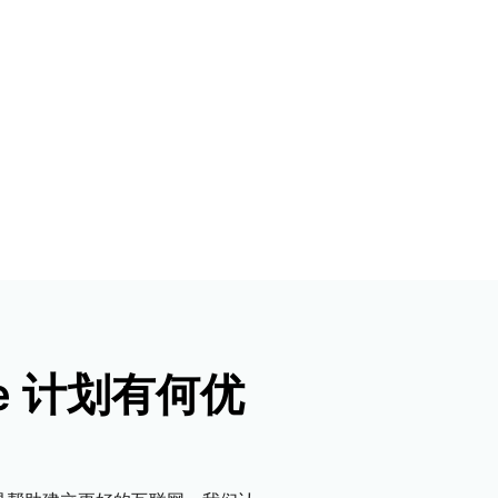
专家引导助力成功
开发人员 
帮助我选择
orce One
Radar
演示
获
究与运营
互联网流量和安全趋势
会
研讨会
请求演示
ee 计划有何优