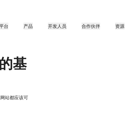
平台
产品
开发人员
合作伙伴
资源
合作伙伴门户
行业
公司
合作伙伴
足客户需
查找资源并注册交易
教程
案例研究
投资者关系
参考架构
网络研讨会
媒体
型组织
成为 Cloudflare 合作伙伴
的基
应用性能
网络
医疗保健
导团队
分步构建教程
Cloudflare 助力成功
投资者信息
图表和设计模式
深入洞察的讨论
探索
零售
游
CDN
L3/4 DDoS 保护
公共部门
报告
博客
与安全
DNS
防火墙即服务
资源
来自 Cloudflare 研究的见解
技术深挖和产品资讯
伙伴
全球系统集成商
服务提供商
媒体
存储和数据库
信任
合规
智能路由
网络互连
资源
的技术合作伙伴和集成生
支持无缝的大规模数字化转型
发现我们的
个网站都应该可
现代化网络
保护
政策、流程和安全
认证
产品指南
Images
D1
Load balancing
智能路由
咖啡店网络
转换、优化图像
创建无服务器 SQL 数据库
参考架构
解决方案与产品指南
产品文档
Realtime
R2
WAN 现代化
分析师报告
构建实时音频和视频应用
存储数据无需支付昂贵的出