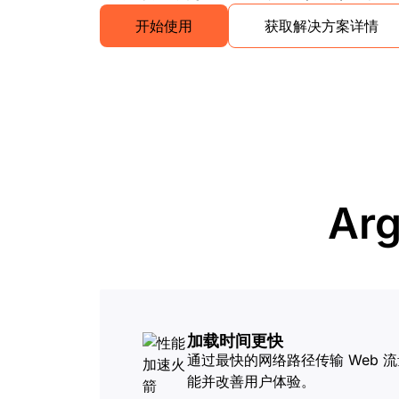
与价格
保护 Web 应用和 API
开始使用
获取解决方案详情
探索
erprise 计划
小型企业计划
计划与价格
theNET
数字企业战略
Workers
Workers KV
构建并部署无服务器应用
应用的无服务器键值存储
AI 安全
数据合规
与数字体验
保护智能体式 AI 和生成式 AI 应用
简化合规并最小化风险
Ar
加载时间更快
通过最快的网络路径传输 Web 
能并改善用户体验。