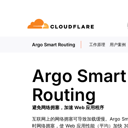
Argo Smart Routing
工作原理
用户案例
文档
互动
公司信息
合作伙伴网络
球连通云
Enterprise
小型
通过 Cloudflare 发展、创新并满
开发人员图书馆
应用演示
演示 + 产品导览
领导力
udflare 全球连通云提供 60 多种网络、
适用于中大型组织
对于小
E (Cloudflare One)
应用安全
求
和性能服务。
文档和指南
探索您能构建什么
按需产品演示
认识我们的领
Argo Smart
o Trust 网络访问
L7 DDoS 防护
图书馆
合作关系类型
产品
信任，隐私
 Web 网关
Web 应用防火墙
实用指南、技术路线图及其他
Routing
PowerUP 计划
技术合作
人工智能
计算
隐私
即服务/SD-WAN
API 安全解决方案
发展业务的同时保障客户连接和安
探索我们
现代化安全
政策、数据和
全
态系统
构建
AI Gateway
Observability
邮件安全
机器人管理
避免网络拥塞，加速 Web 应用程序
VPN 替代品
观测和控制 AI 应用
日志、指标和追踪
参考架构
技术指南
互联网上的网络拥塞可导致加载缓慢。Argo Smart
Workers AI
Workers
网络钓鱼防护
在我们的网络上运行 ML 模型
构建和部署无服务器应用
时网络拥塞，使 Web 应用性能（平均）加快 3