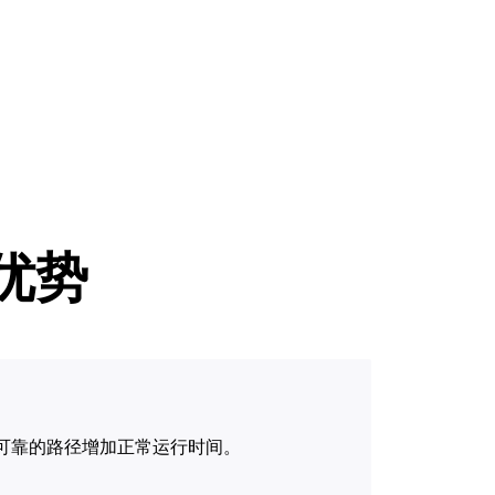
专家引导助力成功
开发人员 
帮助我选择
orce One
Radar
演示
获
究与运营
互联网流量和安全趋势
会
研讨会
请求演示
的优势
可靠的路径增加正常运行时间。