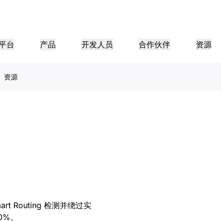
平台
产品
开发人员
合作伙伴
资源
资源
合作伙伴门户
行业
公司
合作伙伴
足客户需
查找资源并注册交易
教程
案例研究
投资者关系
参考架构
网络研讨会
媒体
型组织
成为 Cloudflare 合作伙伴
应用性能
网络
医疗保健
导团队
分步构建教程
Cloudflare 助力成功
投资者信息
图表和设计模式
深入洞察的讨论
探索
零售
游
CDN
L3/4 DDoS 保护
公共部门
报告
博客
与安全
DNS
防火墙即服务
资源
来自 Cloudflare 研究的见解
技术深挖和产品资讯
伙伴
全球系统集成商
服务提供商
媒体
存储和数据库
信任
合规
智能路由
网络互连
资源
的技术合作伙伴和集成生
支持无缝的大规模数字化转型
发现我们的
现代化网络
保护
政策、流程和安全
认证
产品指南
Images
D1
Load balancing
智能路由
咖啡店网络
转换、优化图像
创建无服务器 SQL 数据库
参考架构
解决方案与产品指南
产品文档
 Routing 检测并绕过实
Realtime
R2
WAN 现代化
分析师报告
构建实时音频和视频应用
存储数据无需支付昂贵的出口
0%。