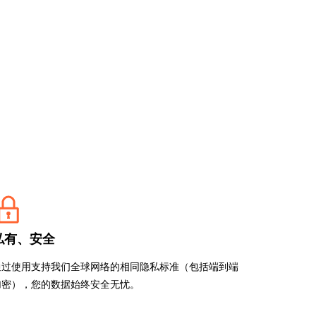
专家引导助力成功
开发人员 
帮助我选择
orce One
Radar
演示
获
究与运营
互联网流量和安全趋势
会
研讨会
请求演示
私有、安全
通过使用支持我们全球网络的相同隐私标准（包括端到端
加密），您的数据始终安全无忧。