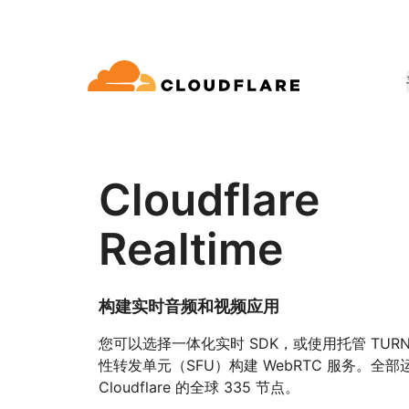
文档
互动
公司信息
合作伙伴网络
球连通云
Enterprise
小型
通过 Cloudflare 发展、创新并满
开发人员图书馆
应用演示
演示 + 产品导览
领导力
udflare 全球连通云提供 60 多种网络、
适用于中大型组织
对于小
Cloudflare
 (Cloudflare One)
应用安全
求
和性能服务。
文档和指南
探索您能构建什么
按需产品演示
认识我们的领
o Trust 网络访问
L7 DDoS 防护
Realtime
图书馆
合作关系类型
产品
信任，隐私
 Web 网关
Web 应用防火墙
实用指南、技术路线图及其他
PowerUP 计划
技术合作
人工智能
计算
隐私
即服务/SD-WAN
API 安全解决方案
发展业务的同时保障客户连接和安
探索我们
构建实时音频和视频应用
现代化安全
政策、数据和
全
态系统
构建
AI Gateway
Observability
邮件安全
机器人管理
您可以选择一体化实时 SDK，或使用托管 TUR
VPN 替代品
观测和控制 AI 应用
日志、指标和追踪
参考架构
性转发单元（SFU）构建 WebRTC 服务。全部
技术指南
Workers AI
Workers
网络钓鱼防护
Cloudflare 的全球 335 节点。
在我们的网络上运行 ML 模型
构建和部署无服务器应用