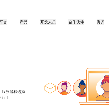
平台
产品
开发人员
合作伙伴
资源
合作伙伴门户
行业
公司
合作伙伴
足客户需
查找资源并注册交易
教程
案例研究
投资者关系
参考架构
网络研讨会
媒体
型组织
成为 Cloudflare 合作伙伴
应用性能
网络
医疗保健
导团队
分步构建教程
Cloudflare 助力成功
投资者信息
图表和设计模式
深入洞察的讨论
探索
零售
游
CDN
L3/4 DDoS 保护
公共部门
报告
博客
与安全
DNS
防火墙即服务
资源
来自 Cloudflare 研究的见解
技术深挖和产品资讯
伙伴
全球系统集成商
服务提供商
媒体
存储和数据库
信任
合规
智能路由
网络互连
资源
的技术合作伙伴和集成生
支持无缝的大规模数字化转型
发现我们的
现代化网络
保护
政策、流程和安全
认证
产品指南
Images
D1
Load balancing
智能路由
N 服务器和选择
咖啡店网络
转换、优化图像
创建无服务器 SQL 数据库
参考架构
解决方案与产品指南
运行于
产品文档
Realtime
R2
WAN 现代化
分析师报告
构建实时音频和视频应用
存储数据无需支付昂贵的出