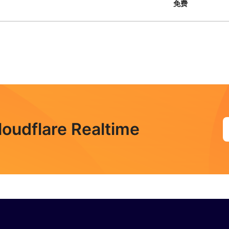
免费
flare Realtime