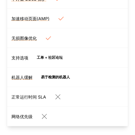
不计量 DDoS 保护
能够通过轻松单击来构建强
Cloudflare DDoS 防护可
大的规则，并提供
以保护网站和应用，同时确
加速移动页面(AMP)
Terraform 集成。针对
加速移动页面(AMP)
保合法流量的性能不受影
WAF 的每个请求都将受到
Mirage 通过虚拟化和延迟
响。
严格检查，检查依据为规则
加载图像自动优化图像加
无损图像优化
引擎以及通过保护数百万个
无损图像优化
载。 它能够检测访客的浏
网站所获取的威胁情报。对
Polish 采用“无损”或可选的
览器类型并优化特定设备的
于可疑请求，可根据用户需
“有损”图像优化，可将图像
支持选项
工单 + 社区论坛
性能，从而提高移动连接上
要进行阻止、质询或记录，
尺寸平均缩小 35％。
图像的性能。
而正常请求将被路由到目的
地，无论其在本地还是在云
机器人缓解
易于检测的机器人
机器人缓解
端。
利用来自 Cloudflare 上数
百万互联网资产的数据，您
正常运行时间 SLA
可以快速准确地实时管理善
意和恶意的机器人。
网络优先级