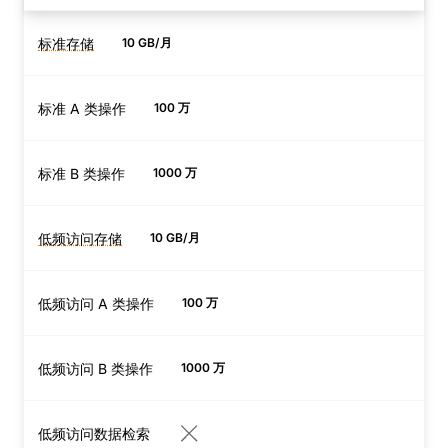
标准存储
10 GB/月
标准存储
标准存储适用于频繁访问的
数据。除非另行指定，否则
标准 A 类操作
100 万
这是新建 R2 存储桶的默认
存储类别。
标准 B 类操作
1000 万
低频访问存储
10 GB/月
低频访问存储
低频访问存储非常适合访问
频率较低的数据。此存储类
低频访问 A 类操作
100 万
相比标准存储提供更低的存
储成本，但包含检索费用，
低频访问 B 类操作
1000 万
且要求最短存储 30 天。
低频访问数据检索