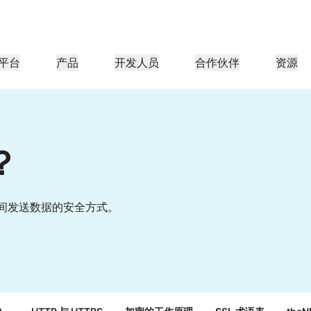
平台
产品
开发人员
合作伙伴
资源
合作伙伴门户
行业
公司
合作伙伴
足客户需
查找资源并注册交易
教程
案例研究
投资者关系
参考架构
网络研讨会
媒体
型组织
成为 Cloudflare 合作伙伴
应用性能
网络
医疗保健
？
导团队
分步构建教程
Cloudflare 助力成功
投资者信息
图表和设计模式
深入洞察的讨论
探索
零售
游
CDN
L3/4 DDoS 保护
公共部门
报告
博客
与安全
DNS
防火墙即服务
资源
来自 Cloudflare 研究的见解
技术深挖和产品资讯
览器之间发送数据的安全方式。
伙伴
全球系统集成商
服务提供商
媒体
存储和数据库
信任
合规
智能路由
网络互连
资源
的技术合作伙伴和集成生
支持无缝的大规模数字化转型
发现我们的
现代化网络
保护
政策、流程和安全
认证
产品指南
Images
D1
Load balancing
智能路由
咖啡店网络
转换、优化图像
创建无服务器 SQL 数据库
参考架构
解决方案与产品指南
产品文档
Realtime
R2
WAN 现代化
分析师报告
构建实时音频和视频应用
存储数据无需支付昂贵的出