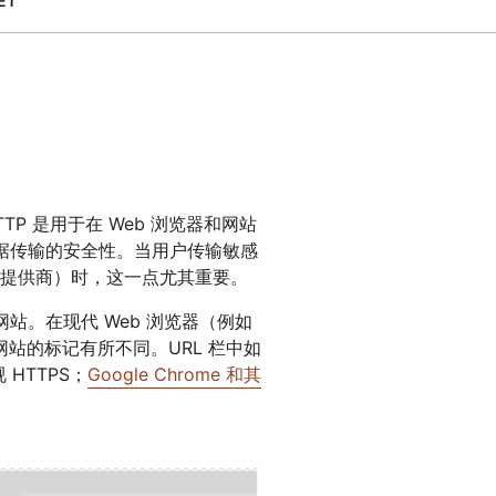
ET
专家引导助力成功
开发人员 
帮助我选择
orce One
Radar
演示
获
究与运营
互联网流量和安全趋势
会
研讨会
请求演示
TP 是用于在 Web 浏览器和网站
数据传输的安全性。当用户传输敏感
提供商）时，这一点尤其重要。
站。在现代 Web 浏览器（例如
 的网站的标记有所不同。URL 栏中如
HTTPS；
Google Chrome 和其