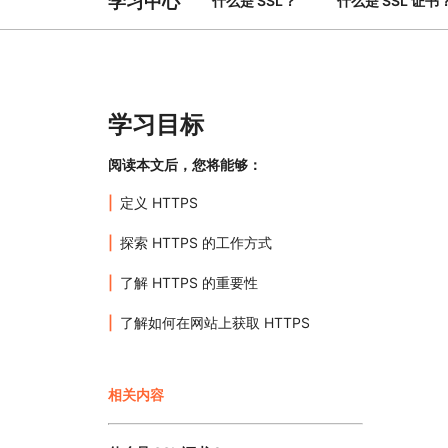
学习中心
什么是 SSL？
什么是 SSL 证书
与价格
保护 Web 应用和 API
探索
erprise 计划
小型企业计划
计划与价格
theNET
数字企业战略
Workers
Workers KV
构建并部署无服务器应用
应用的无服务器键值存储
学习目标
AI 安全
数据合规
与数字体验
保护智能体式 AI 和生成式 AI 应用
简化合规并最小化风险
阅读本文后，您将能够：
定义 HTTPS
探索 HTTPS 的工作方式
了解 HTTPS 的重要性
了解如何在网站上获取 HTTPS
相关内容