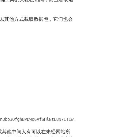
包或以其他方式截取数据包，它们也会
n3bo3OfghBPDWo6AfSHlNtL8N7ITEwIXc1gU5X73xMsJormzzXlwOyrC
P）或其他中间人有可以在未经网站所