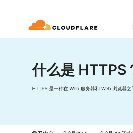
文档
互动
公司信息
合作伙伴网络
球连通云
Enterprise
小型
通过 Cloudflare 发展、创新并满
开发人员图书馆
应用演示
演示 + 产品导览
领导力
udflare 全球连通云提供 60 多种网络、
适用于中大型组织
对于小
 (Cloudflare One)
应用安全
求
和性能服务。
什么是 HTTPS
文档和指南
探索您能构建什么
按需产品演示
认识我们的领
o Trust 网络访问
L7 DDoS 防护
图书馆
合作关系类型
产品
信任，隐私
 Web 网关
Web 应用防火墙
实用指南、技术路线图及其他
HTTPS 是一种在 Web 服务器和 Web 浏
PowerUP 计划
技术合作
人工智能
计算
隐私
即服务/SD-WAN
API 安全解决方案
发展业务的同时保障客户连接和安
探索我们
现代化安全
政策、数据和
全
态系统
构建
AI Gateway
Observability
邮件安全
机器人管理
VPN 替代品
观测和控制 AI 应用
日志、指标和追踪
参考架构
技术指南
Workers AI
Workers
网络钓鱼防护
在我们的网络上运行 ML 模型
构建和部署无服务器应用