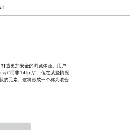
专家引导助力成功
开发人员 
ET
帮助我选择
orce One
Radar
演示
获
究与运营
互联网流量和安全趋势
会
研讨会
请求演示
，打造更加安全的浏览体验。用户
//”而非“http://”。但在某些情况
载的元素。这将形成一个称为混合