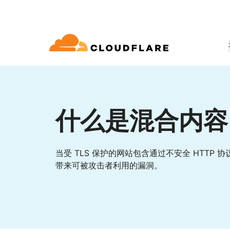
文档
互动
公司信息
合作伙伴网络
球连通云
Enterprise
小型
通过 Cloudflare 发展、创新并满
开发人员图书馆
应用演示
演示 + 产品导览
领导力
udflare 全球连通云提供 60 多种网络、
适用于中大型组织
对于小
 (Cloudflare One)
应用安全
求
和性能服务。
什么是混合内容
文档和指南
探索您能构建什么
按需产品演示
认识我们的领
o Trust 网络访问
L7 DDoS 防护
图书馆
合作关系类型
产品
信任，隐私
 Web 网关
Web 应用防火墙
实用指南、技术路线图及其他
当受 TLS 保护的网站包含通过不安全 HTTP
PowerUP 计划
技术合作
人工智能
计算
带来可被攻击者利用的漏洞。
隐私
即服务/SD-WAN
API 安全解决方案
发展业务的同时保障客户连接和安
探索我们
现代化安全
政策、数据和
全
态系统
构建
AI Gateway
Observability
邮件安全
机器人管理
VPN 替代品
观测和控制 AI 应用
日志、指标和追踪
参考架构
技术指南
Workers AI
Workers
网络钓鱼防护
在我们的网络上运行 ML 模型
构建和部署无服务器应用