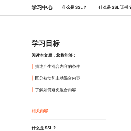
与价格
保护 Web 应用和 API
学习中心
什么是 SSL？
什么是 SSL 证书
探索
erprise 计划
小型企业计划
计划与价格
theNET
数字企业战略
Workers
Workers KV
构建并部署无服务器应用
应用的无服务器键值存储
AI 安全
数据合规
学习目标
与数字体验
保护智能体式 AI 和生成式 AI 应用
简化合规并最小化风险
阅读本文后，您将能够：
描述产生混合内容的条件
区分被动和主动混合内容
了解如何避免混合内容
相关内容
什么是 SSL？