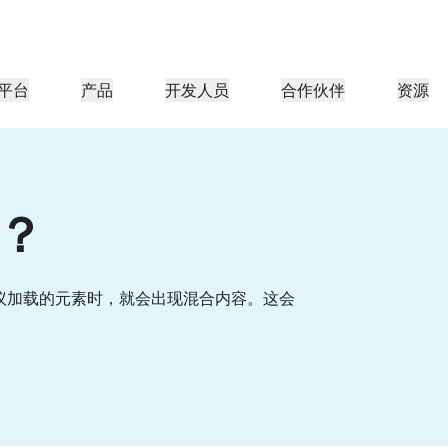
平台
产品
开发人员
合作伙伴
资源
合作伙伴门户
行业
公司
合作伙伴
足客户需
查找资源并注册交易
教程
案例研究
投资者关系
参考架构
网络研讨会
媒体
型组织
成为 Cloudflare 合作伙伴
应用性能
网络
医疗保健
？
导团队
分步构建教程
Cloudflare 助力成功
投资者信息
图表和设计模式
深入洞察的讨论
探索
零售
游
CDN
L3/4 DDoS 保护
公共部门
报告
博客
与安全
DNS
防火墙即服务
资源
来自 Cloudflare 研究的见解
技术深挖和产品资讯
 协议加载的元素时，就会出现混合内容。这会
伙伴
全球系统集成商
服务提供商
媒体
存储和数据库
信任
合规
智能路由
网络互连
资源
的技术合作伙伴和集成生
支持无缝的大规模数字化转型
发现我们的
现代化网络
保护
政策、流程和安全
认证
产品指南
Images
D1
Load balancing
智能路由
咖啡店网络
转换、优化图像
创建无服务器 SQL 数据库
参考架构
解决方案与产品指南
产品文档
Realtime
R2
WAN 现代化
分析师报告
构建实时音频和视频应用
存储数据无需支付昂贵的出