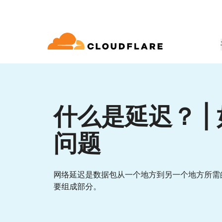
文档
互动
公司信息
合作伙伴网络
球连通云
Enterprise
小型
通过 Cloudflare 发展、创新并满
开发人员图书馆
应用演示
演示 + 产品导览
领导力
udflare 全球连通云提供 60 多种网络、
适用于中大型组织
对于小
 (Cloudflare One)
应用安全
求
和性能服务。
什么是延迟？ |
文档和指南
探索您能构建什么
按需产品演示
认识我们的领
o Trust 网络访问
L7 DDoS 防护
问题
图书馆
合作关系类型
产品
信任，隐私
 Web 网关
Web 应用防火墙
实用指南、技术路线图及其他
PowerUP 计划
技术合作
人工智能
计算
隐私
即服务/SD-WAN
API 安全解决方案
发展业务的同时保障客户连接和安
探索我们
现代化安全
政策、数据和
全
态系统
网络延迟是数据包从一个地方到另一个地方所需
构建
AI Gateway
Observability
邮件安全
机器人管理
要组成部分。
VPN 替代品
观测和控制 AI 应用
日志、指标和追踪
参考架构
技术指南
Workers AI
Workers
网络钓鱼防护
在我们的网络上运行 ML 模型
构建和部署无服务器应用