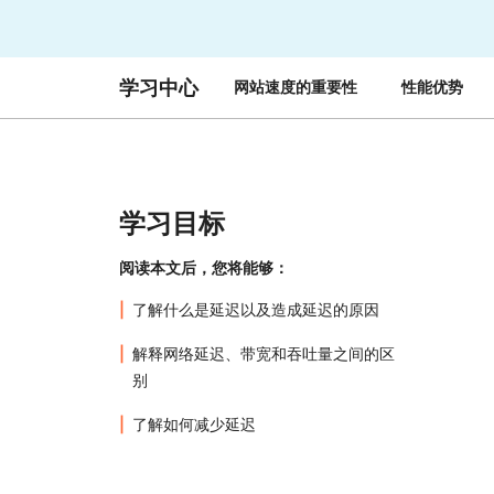
与价格
保护 Web 应用和 API
探索
erprise 计划
小型企业计划
计划与价格
theNET
学习中心
网站速度的重要性
性能优势
数字企业战略
Workers
Workers KV
构建并部署无服务器应用
应用的无服务器键值存储
AI 安全
数据合规
与数字体验
保护智能体式 AI 和生成式 AI 应用
简化合规并最小化风险
学习目标
阅读本文后，您将能够：
了解什么是延迟以及造成延迟的原因
解释网络延迟、带宽和吞吐量之间的区
别
了解如何减少延迟