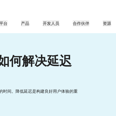
平台
产品
开发人员
合作伙伴
资源
合作伙伴门户
行业
公司
合作伙伴
足客户需
查找资源并注册交易
教程
案例研究
投资者关系
参考架构
网络研讨会
媒体
型组织
成为 Cloudflare 合作伙伴
应用性能
网络
医疗保健
 如何解决延迟
导团队
分步构建教程
Cloudflare 助力成功
投资者信息
图表和设计模式
深入洞察的讨论
探索
零售
游
CDN
L3/4 DDoS 保护
公共部门
报告
博客
与安全
DNS
防火墙即服务
资源
来自 Cloudflare 研究的见解
技术深挖和产品资讯
伙伴
全球系统集成商
服务提供商
媒体
存储和数据库
信任
合规
智能路由
网络互连
资源
的技术合作伙伴和集成生
支持无缝的大规模数字化转型
发现我们的
现代化网络
保护
政策、流程和安全
认证
的时间。降低延迟是构建良好用户体验的重
产品指南
Images
D1
Load balancing
智能路由
咖啡店网络
转换、优化图像
创建无服务器 SQL 数据库
参考架构
解决方案与产品指南
产品文档
Realtime
R2
WAN 现代化
分析师报告
构建实时音频和视频应用
存储数据无需支付昂贵的出