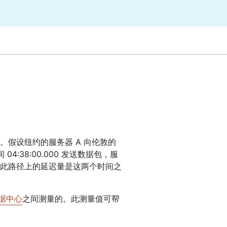
专家引导助力成功
开发人员 
帮助我选择
orce One
Radar
演示
获
究与运营
互联网流量和安全趋势
会
研讨会
请求演示
假设纽约的服务器 A 向伦敦的
04:38:00.000 发送数据包，服
数据包。此路径上的延迟量是这两个时间之
据中心
之间测量的。此测量值可帮