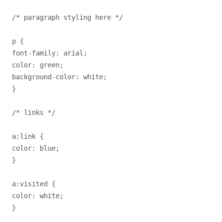
/* paragraph styling here */

p {

font-family: arial;

color: green;

background-color: white;

}

/* links */

a:link {

color: blue;

}

a:visited {

color: white;
