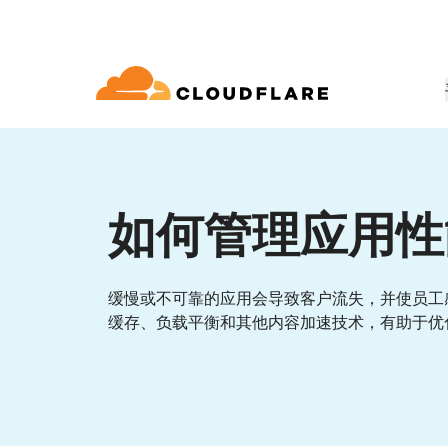
文档
互动
公司信息
合作伙伴网络
球连通云
Enterprise
小型
通过 Cloudflare 发展、创新并满
开发人员图书馆
应用演示
演示 + 产品导览
领导力
udflare 全球连通云提供 60 多种网络、
适用于中大型组织
对于小
 (Cloudflare One)
应用安全
求
和性能服务。
如何管理应用性
文档和指南
探索您能构建什么
按需产品演示
认识我们的领
o Trust 网络访问
L7 DDoS 防护
图书馆
合作关系类型
产品
信任，隐私
 Web 网关
Web 应用防火墙
实用指南、技术路线图及其他
缓慢或不可靠的应用会导致客户流失，并使员工
PowerUP 计划
技术合作
人工智能
计算
缓存、负载平衡和其他内容加速技术，有助于优
隐私
即服务/SD-WAN
API 安全解决方案
发展业务的同时保障客户连接和安
探索我们
现代化安全
政策、数据和
全
态系统
构建
AI Gateway
Observability
邮件安全
机器人管理
VPN 替代品
观测和控制 AI 应用
日志、指标和追踪
参考架构
技术指南
Workers AI
Workers
网络钓鱼防护
在我们的网络上运行 ML 模型
构建和部署无服务器应用