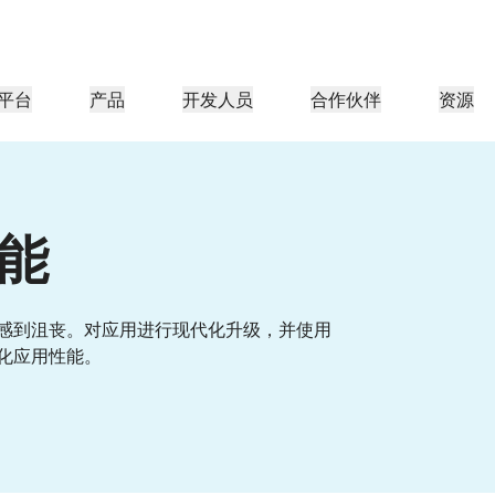
平台
产品
开发人员
合作伙伴
资源
合作伙伴门户
行业
公司
合作伙伴
足客户需
查找资源并注册交易
教程
案例研究
投资者关系
参考架构
网络研讨会
媒体
型组织
成为 Cloudflare 合作伙伴
应用性能
网络
医疗保健
能
导团队
分步构建教程
Cloudflare 助力成功
投资者信息
图表和设计模式
深入洞察的讨论
探索
零售
游
CDN
L3/4 DDoS 保护
公共部门
报告
博客
与安全
DNS
防火墙即服务
资源
来自 Cloudflare 研究的见解
技术深挖和产品资讯
感到沮丧。对应用进行现代化升级，并使用
伙伴
全球系统集成商
服务提供商
媒体
存储和数据库
化应用性能。
信任
合规
智能路由
网络互连
资源
的技术合作伙伴和集成生
支持无缝的大规模数字化转型
发现我们的
现代化网络
保护
政策、流程和安全
认证
产品指南
Images
D1
Load balancing
智能路由
咖啡店网络
转换、优化图像
创建无服务器 SQL 数据库
参考架构
解决方案与产品指南
产品文档
Realtime
R2
WAN 现代化
分析师报告
构建实时音频和视频应用
存储数据无需支付昂贵的出