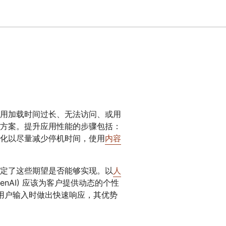
专家引导助力成功
开发人员 
帮助我选择
orce One
Radar
演示
获
究与运营
互联网流量和安全趋势
会
研讨会
请求演示
用加载时间过长、无法访问、或用
方案。提升应用性能的步骤包括：
化以尽量减少停机时间，使用
内容
定了这些期望是否能够实现。以
人
enAI) 应该为客户提供动态的个性
在用户输入时做出快速响应，其优势