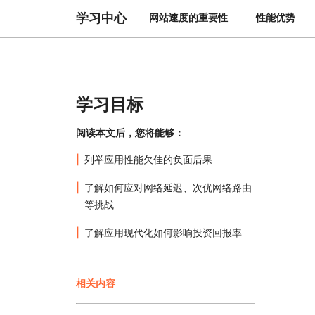
与价格
保护 Web 应用和 API
学习中心
网站速度的重要性
性能优势
探索
erprise 计划
小型企业计划
计划与价格
theNET
数字企业战略
Workers
Workers KV
构建并部署无服务器应用
应用的无服务器键值存储
AI 安全
数据合规
学习目标
与数字体验
保护智能体式 AI 和生成式 AI 应用
简化合规并最小化风险
阅读本文后，您将能够：
列举应用性能欠佳的负面后果
了解如何应对网络延迟、次优网络路由
等挑战
了解应用现代化如何影响投资回报率
相关内容