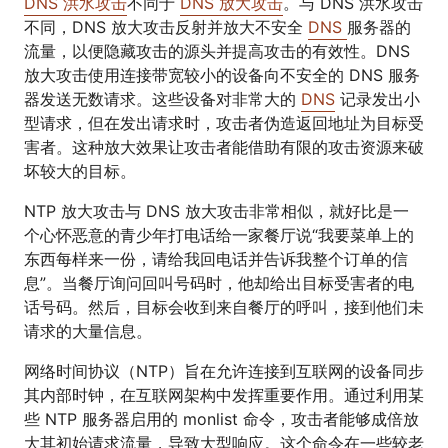
DNS 洪水攻击
不同于
DNS 放大攻击
。与 DNS 洪水攻击
不同，DNS 放大攻击反射并放大不安全
DNS
服务器的
流量，以便隐藏攻击的源头并提高攻击的有效性。DNS
放大攻击使用连接带宽较小的设备向不安全的 DNS 服务
器发送无数请求。这些设备对非常大的
DNS
记录发出小
型请求，但在发出请求时，攻击者伪造返回地址为目标受
害者。这种放大效果让攻击者能借助有限的攻击资源来破
坏较大的目标。
NTP 放大攻击与 DNS 放大攻击非常相似，就好比是一
个心怀恶意的青少年打电话给一家餐厅说“我要菜单上的
东西每样来一份，请给我回电话并告诉我整个订单的信
息”。当餐厅询问回叫号码时，他却给出目标受害者的电
话号码。然后，目标会收到来自餐厅的呼叫，接到他们未
请求的大量信息。
网络时间协议（NTP）旨在允许连接到互联网的设备同步
其内部时钟，在互联网架构中发挥重要作用。通过利用某
些 NTP 服务器启用的 monlist 命令，攻击者能够成倍放
大其初始请求流量，导致大型响应。这个命令在一些较老