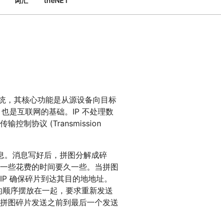
词汇
theNET
专家引导助力成功
开发人员 
帮助我选择
orce One
Radar
演示
获
究与运营
互联网流量和安全趋势
会
研讨会
请求演示
统，其核心功能是从源设备向目标
，也是互联网的基础。IP 不处理数
协议 (Transmission
消息。消息写好后，拼图分解成碎
一些花费的时间要久一些。当拼图
P 确保碎片到达其目的地地址。
的顺序摆放在一起，要求重新发送
拼图碎片发送之前到最后一个发送