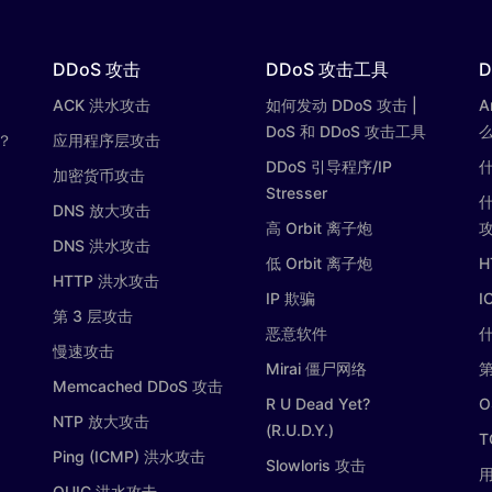
DDoS 攻击
DDoS 攻击工具
D
ACK 洪水攻击
如何发动 DDoS 攻击 |
A
DoS 和 DDoS 攻击工具
？
应用程序层攻击
DDoS 引导程序/IP
什
加密货币攻击
Stresser
DNS 放大攻击
高 Orbit 离子炮
DNS 洪水攻击
低 Orbit 离子炮
H
HTTP 洪水攻击
IP 欺骗
I
第 3 层攻击
恶意软件
慢速攻击
Mirai 僵尸网络
第
Memcached DDoS 攻击
R U Dead Yet?
O
NTP 放大攻击
(R.U.D.Y.)
T
Ping (ICMP) 洪水攻击
Slowloris 攻击
用
QUIC 洪水攻击