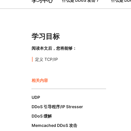
学习中心
什么是 DDoS 攻击？
什么是 DD
与价格
保护 Web 应用和 API
探索
erprise 计划
小型企业计划
计划与价格
theNET
数字企业战略
Workers
Workers KV
构建并部署无服务器应用
应用的无服务器键值存储
学习目标
AI 安全
数据合规
与数字体验
保护智能体式 AI 和生成式 AI 应用
简化合规并最小化风险
阅读本文后，您将能够：
定义 TCP/IP
相关内容
UDP
DDoS 引导程序/IP Stresser
DDoS 缓解
Memcached DDoS 攻击