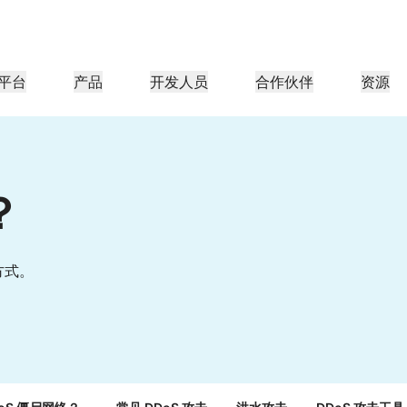
平台
产品
开发人员
合作伙伴
资源
合作伙伴门户
行业
公司
合作伙伴
足客户需
查找资源并注册交易
教程
案例研究
投资者关系
参考架构
网络研讨会
媒体
型组织
成为 Cloudflare 合作伙伴
应用性能
网络
医疗保健
？
导团队
分步构建教程
Cloudflare 助力成功
投资者信息
图表和设计模式
深入洞察的讨论
探索
零售
游
CDN
L3/4 DDoS 保护
公共部门
报告
博客
与安全
DNS
防火墙即服务
资源
来自 Cloudflare 研究的见解
技术深挖和产品资讯
方式。
伙伴
全球系统集成商
服务提供商
媒体
存储和数据库
信任
合规
智能路由
网络互连
资源
的技术合作伙伴和集成生
支持无缝的大规模数字化转型
发现我们的
现代化网络
保护
政策、流程和安全
认证
产品指南
Images
D1
Load balancing
智能路由
咖啡店网络
转换、优化图像
创建无服务器 SQL 数据库
参考架构
解决方案与产品指南
产品文档
Realtime
R2
WAN 现代化
分析师报告
构建实时音频和视频应用
存储数据无需支付昂贵的出