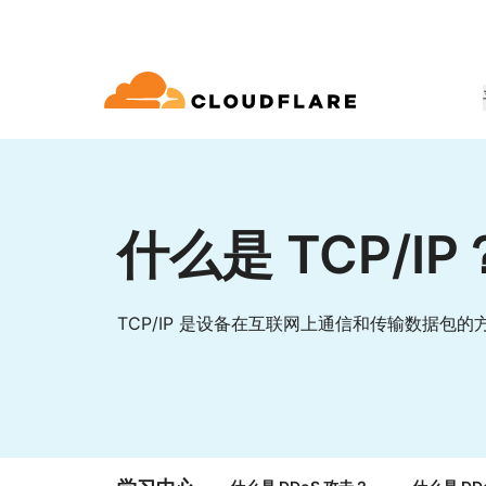
文档
互动
公司信息
合作伙伴网络
球连通云
Enterprise
小型
通过 Cloudflare 发展、创新并满
开发人员图书馆
应用演示
演示 + 产品导览
领导力
udflare 全球连通云提供 60 多种网络、
适用于中大型组织
对于小
 (Cloudflare One)
应用安全
求
和性能服务。
什么是 TCP/IP
文档和指南
探索您能构建什么
按需产品演示
认识我们的领
o Trust 网络访问
L7 DDoS 防护
图书馆
合作关系类型
产品
信任，隐私
 Web 网关
Web 应用防火墙
实用指南、技术路线图及其他
TCP/IP 是设备在互联网上通信和传输数据包的
PowerUP 计划
技术合作
人工智能
计算
隐私
即服务/SD-WAN
API 安全解决方案
发展业务的同时保障客户连接和安
探索我们
现代化安全
政策、数据和
全
态系统
构建
AI Gateway
Observability
邮件安全
机器人管理
VPN 替代品
观测和控制 AI 应用
日志、指标和追踪
参考架构
技术指南
Workers AI
Workers
网络钓鱼防护
在我们的网络上运行 ML 模型
构建和部署无服务器应用