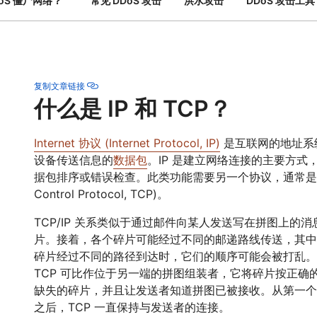
oS 僵尸网络？
常见 DDoS 攻击
洪水攻击
DDoS 攻击工具
网络保护
互动
个人计划
比较各项计划
Cloudflare TV
Cloudf
活动
洞察
创新系列和活动
威胁研
R2
网络研讨
轻松存储数据，无高昂出口费用
复制文章链接
后量子加密技术
什么是 IP 和 TCP？
保护数据并满足合规标准
Internet 协议 (Internet Protocol, IP)
是互联网的地址系
设备传送信息的
数据包
。IP 是建立网络连接的主要方式
据包排序或错误检查。此类功能需要另一个协议，通常是传输控制
Control Protocol, TCP)。
TCP/IP 关系类似于通过邮件向某人发送写在拼图上的
片。接着，各个碎片可能经过不同的邮递路线传送，其中
碎片经过不同的路径到达时，它们的顺序可能会被打乱。I
TCP 可比作位于另一端的拼图组装者，它将碎片按正确
缺失的碎片，并且让发送者知道拼图已被接收。从第一个
之后，TCP 一直保持与发送者的连接。