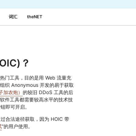
专家引导助力成功
开发人员 
词汇
theNET
帮助我选择
orce One
Radar
演示
获
究与运营
互联网流量和安全趋势
会
研讨会
请求演示
IC)？
热门工具，目的是用 Web 流量充
 Anonymous 开发的易于获取
道离子加农炮）
的较旧 DDoS 工具的后
软件工具都需要较高水平的技术技
按钮即可开启。
过合法途径获取，因为 HOIC 带
试
”的用户使用。