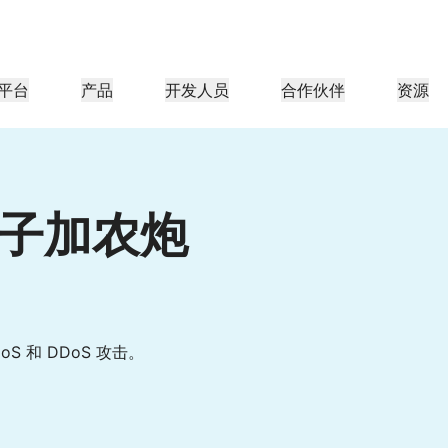
平台
产品
开发人员
合作伙伴
资源
合作伙伴门户
行业
公司
合作伙伴
足客户需
查找资源并注册交易
教程
案例研究
投资者关系
参考架构
网络研讨会
媒体
型组织
成为 Cloudflare 合作伙伴
应用性能
网络
医疗保健
子加农炮
导团队
分步构建教程
Cloudflare 助力成功
投资者信息
图表和设计模式
深入洞察的讨论
探索
零售
游
CDN
L3/4 DDoS 保护
公共部门
报告
博客
与安全
DNS
防火墙即服务
资源
来自 Cloudflare 研究的见解
技术深挖和产品资讯
伙伴
全球系统集成商
服务提供商
媒体
存储和数据库
信任
合规
智能路由
网络互连
资源
的技术合作伙伴和集成生
支持无缝的大规模数字化转型
发现我们的
现代化网络
保护
政策、流程和安全
认证
S 和 DDoS 攻击。
产品指南
Images
D1
Load balancing
智能路由
咖啡店网络
转换、优化图像
创建无服务器 SQL 数据库
参考架构
解决方案与产品指南
产品文档
Realtime
R2
WAN 现代化
分析师报告
构建实时音频和视频应用
存储数据无需支付昂贵的出