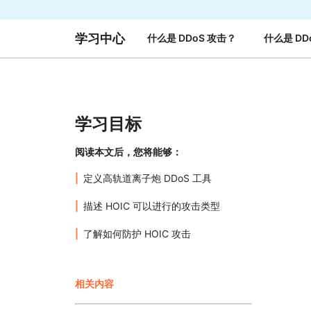
与价格
保护 Web 应用和 API
探索
erprise 计划
小型企业计划
计划与价格
学习中心
什么是 DDoS 攻击？
什么是 DD
theNET
数字企业战略
Workers
Workers KV
构建并部署无服务器应用
应用的无服务器键值存储
AI 安全
数据合规
与数字体验
保护智能体式 AI 和生成式 AI 应用
简化合规并最小化风险
学习目标
阅读本文后，您将能够：
定义高轨道离子炮 DDoS 工具
描述 HOIC 可以进行的攻击类型
了解如何防护 HOIC 攻击
相关内容