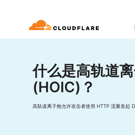
文档
互动
公司信息
合作伙伴网络
球连通云
Enterprise
小型
通过 Cloudflare 发展、创新并满
开发人员图书馆
应用演示
演示 + 产品导览
领导力
udflare 全球连通云提供 60 多种网络、
适用于中大型组织
对于小
 (Cloudflare One)
应用安全
求
和性能服务。
什么是高轨道离
文档和指南
探索您能构建什么
按需产品演示
认识我们的领
o Trust 网络访问
L7 DDoS 防护
(HOIC)？
图书馆
合作关系类型
产品
信任，隐私
 Web 网关
Web 应用防火墙
实用指南、技术路线图及其他
PowerUP 计划
技术合作
人工智能
计算
隐私
即服务/SD-WAN
API 安全解决方案
发展业务的同时保障客户连接和安
探索我们
现代化安全
政策、数据和
全
态系统
高轨道离子炮允许攻击者使用 HTTP 流量发起 Do
构建
AI Gateway
Observability
邮件安全
机器人管理
VPN 替代品
观测和控制 AI 应用
日志、指标和追踪
参考架构
技术指南
Workers AI
Workers
网络钓鱼防护
在我们的网络上运行 ML 模型
构建和部署无服务器应用