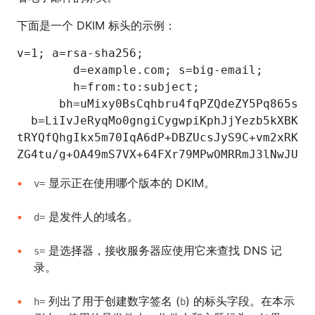
下面是一个 DKIM 标头的示例：
v=1; a=rsa-sha256; 

        d=example.com; s=big-email;

        h=from:to:subject;

      bh=uMixy0BsCqhbru4fqPZQdeZY5Pq865sNAn
  b=LiIvJeRyqMo0gngiCygwpiKphJjYezb5kXBKCNj
tRYQfQhgIkx5m70IqA6dP+DBZUcsJyS9C+vm2xRK7qy
显示正在使用哪个版本的 DKIM。
v=
是发件人的域名。
d=
是选择器，接收服务器应使用它来查找 DNS 记
s=
录。
列出了用于创建数字签名 (
) 的标头字段。在本示
h=
b