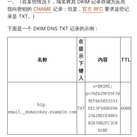
一。（在某些情况下，域名将其 DKIM 记录存储为反而
指向密钥的
CNAME
记录；但是，
官方 RFC
要求这些记
录是 TXT。)
下面是一个 DKIM DNS TXT 记录的示例：
在
提
示
名称
内容
TTL
下
键
入
v=DKIM1;
p=76E629F05F70
9EF665853333
big-
TXT
EEC3F5ADE69A
6000
email._domainkey.example.com
2362BECE4065
8267AB2FC3CB
6CBE