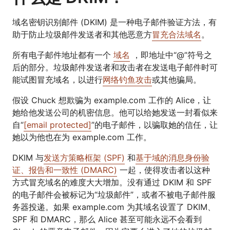
域名密钥识别邮件 (DKIM) 是一种电子邮件验证方法，有
助于防止垃圾邮件发送者和其他恶意方
冒充合法域名
。
所有电子邮件地址都有一个
域名
，即地址中“@”符号之
后的部分。垃圾邮件发送者和攻击者在发送电子邮件时可
能试图冒充域名，以进行
网络钓鱼攻击
或其他骗局。
假设 Chuck 想欺骗为 example.com 工作的 Alice，让
她给他发送公司的机密信息。他可以给她发送一封看似来
自“
[email protected]
”的电子邮件，以骗取她的信任，让
她以为他也在为 example.com 工作。
DKIM 与
发送方策略框架 (SPF)
和
基于域的消息身份验
证、报告和一致性 (DMARC)
一起，使得攻击者以这种
方式冒充域名的难度大大增加。没有通过 DKIM 和 SPF
的电子邮件会被标记为“垃圾邮件”，或者不被电子邮件服
务器投递。如果 example.com 为其域名设置了 DKIM、
SPF 和 DMARC，那么 Alice 甚至可能永远不会看到