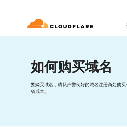
文档
互动
公司信息
合作伙伴网络
球连通云
Enterprise
小型
通过 Cloudflare 发展、创新并满
开发人员图书馆
应用演示
演示 + 产品导览
领导力
udflare 全球连通云提供 60 多种网络、
适用于中大型组织
对于小
 (Cloudflare One)
应用安全
求
和性能服务。
如何购买域名
文档和指南
探索您能构建什么
按需产品演示
认识我们的领
o Trust 网络访问
L7 DDoS 防护
图书馆
合作关系类型
产品
信任，隐私
 Web 网关
Web 应用防火墙
实用指南、技术路线图及其他
要购买域名，请从声誉良好的域名注册商处购买
PowerUP 计划
技术合作
人工智能
计算
省成本。
隐私
即服务/SD-WAN
API 安全解决方案
发展业务的同时保障客户连接和安
探索我们
现代化安全
政策、数据和
全
态系统
构建
AI Gateway
Observability
邮件安全
机器人管理
VPN 替代品
观测和控制 AI 应用
日志、指标和追踪
参考架构
技术指南
Workers AI
Workers
网络钓鱼防护
在我们的网络上运行 ML 模型
构建和部署无服务器应用