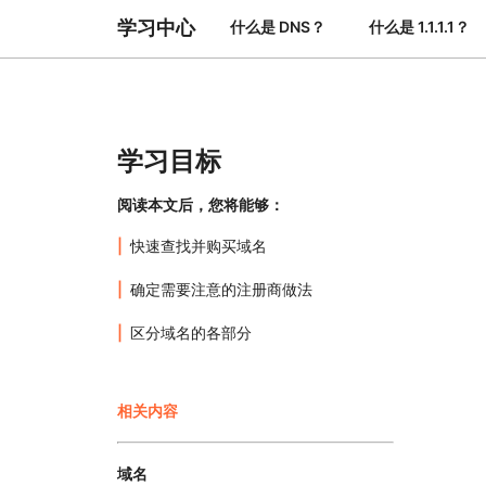
与价格
保护 Web 应用和 API
学习中心
什么是 DNS？
什么是 1.1.1.1？
探索
erprise 计划
小型企业计划
计划与价格
theNET
数字企业战略
Workers
Workers KV
构建并部署无服务器应用
应用的无服务器键值存储
AI 安全
数据合规
学习目标
与数字体验
保护智能体式 AI 和生成式 AI 应用
简化合规并最小化风险
阅读本文后，您将能够：
快速查找并购买域名
确定需要注意的注册商做法
区分域名的各部分
相关内容
域名