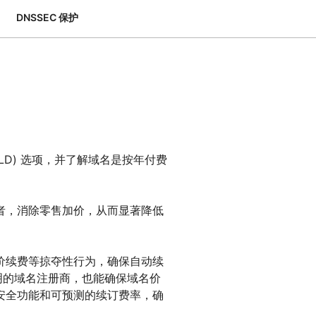
专家引导助力成功
开发人员 
DNSSEC 保护
帮助我选择
orce One
Radar
演示
获
究与运营
互联网流量和安全趋势
会
研讨会
请求演示
LD) 选项，并了解域名是按年付费
者，消除零售加价，从而显著降低
价续费等掠夺性行为，确保自动续
透明的域名注册商，也能确保域名价
安全功能和可预测的续订费率，确