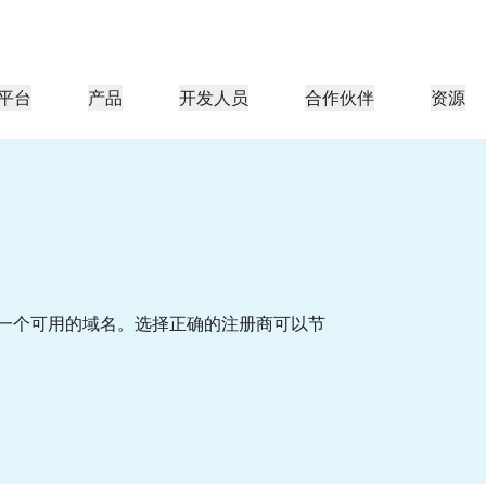
平台
产品
开发人员
合作伙伴
资源
合作伙伴门户
行业
公司
合作伙伴
足客户需
查找资源并注册交易
教程
案例研究
投资者关系
参考架构
网络研讨会
媒体
型组织
成为 Cloudflare 合作伙伴
应用性能
网络
医疗保健
导团队
分步构建教程
Cloudflare 助力成功
投资者信息
图表和设计模式
深入洞察的讨论
探索
零售
游
CDN
L3/4 DDoS 保护
公共部门
报告
博客
与安全
DNS
防火墙即服务
资源
来自 Cloudflare 研究的见解
技术深挖和产品资讯
一个可用的域名。选择正确的注册商可以节
伙伴
全球系统集成商
服务提供商
媒体
存储和数据库
信任
合规
智能路由
网络互连
资源
的技术合作伙伴和集成生
支持无缝的大规模数字化转型
发现我们的
现代化网络
保护
政策、流程和安全
认证
产品指南
Images
D1
Load balancing
智能路由
咖啡店网络
转换、优化图像
创建无服务器 SQL 数据库
参考架构
解决方案与产品指南
产品文档
Realtime
R2
WAN 现代化
分析师报告
构建实时音频和视频应用
存储数据无需支付昂贵的出