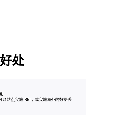
专家引导助力成功
开发人员 
帮助我选择
orce One
Radar
演示
获
究与运营
互联网流量和安全趋势
会
研讨会
请求演示
的好处
源
疑站点实施 RBI，或实施额外的数据丢