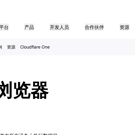
平台
产品
开发人员
合作伙伴
资源
例
资源
Cloudflare One
合作伙伴门户
行业
公司
合作伙伴
足客户需
查找资源并注册交易
教程
案例研究
投资者关系
参考架构
网络研讨会
媒体
型组织
成为 Cloudflare 合作伙伴
应用性能
网络
医疗保健
导团队
分步构建教程
Cloudflare 助力成功
投资者信息
图表和设计模式
深入洞察的讨论
探索
零售
游
CDN
L3/4 DDoS 保护
公共部门
报告
博客
e 浏览器
与安全
DNS
防火墙即服务
资源
来自 Cloudflare 研究的见解
技术深挖和产品资讯
伙伴
全球系统集成商
服务提供商
媒体
存储和数据库
信任
合规
智能路由
网络互连
资源
的技术合作伙伴和集成生
支持无缝的大规模数字化转型
发现我们的
现代化网络
保护
政策、流程和安全
认证
产品指南
Images
D1
Load balancing
智能路由
咖啡店网络
转换、优化图像
创建无服务器 SQL 数据库
参考架构
解决方案与产品指南
产品文档
Realtime
R2
WAN 现代化
分析师报告
构建实时音频和视频应用
存储数据无需支付昂贵的出口