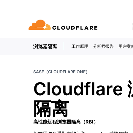
浏览器隔离
工作原理
分析师报告
用户案
文档
互动
公司信息
合作伙伴网络
球连通云
Enterprise
小型
通过 Cloudflare 发展、创新并满
开发人员图书馆
应用演示
演示 + 产品导览
领导力
udflare 全球连通云提供 60 多种网络、
适用于中大型组织
对于小
E (Cloudflare One)
应用安全
求
和性能服务。
文档和指南
探索您能构建什么
按需产品演示
认识我们的领
SASE（CLOUDFLARE ONE）
o Trust 网络访问
L7 DDoS 防护
图书馆
Cloudflar
合作关系类型
产品
信任，隐私
 Web 网关
Web 应用防火墙
实用指南、技术路线图及其他
PowerUP 计划
技术合作
人工智能
计算
隐私
即服务/SD-WAN
API 安全解决方案
发展业务的同时保障客户连接和安
探索我们
现代化安全
隔离
政策、数据和
全
态系统
构建
AI Gateway
Observability
邮件安全
机器人管理
VPN 替代品
观测和控制 AI 应用
日志、指标和追踪
参考架构
高性能远程浏览器隔离（RBI）
技术指南
Workers AI
Workers
网络钓鱼防护
在我们的网络上运行 ML 模型
构建和部署无服务器应用