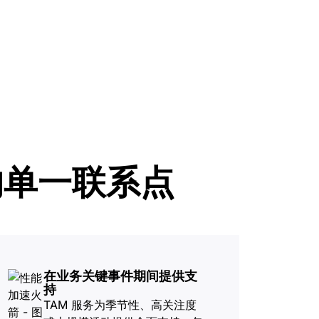
aigns
Project Fair Shot
专家引导助力成功
开发人员
帮助我选择
force One
Radar
演示
获
究与运营
互联网流量和安全趋势
讨会
研讨会
请求演示
求的单一联系点
在业务关键事件期间提供支
持
TAM 服务为季节性、高关注度