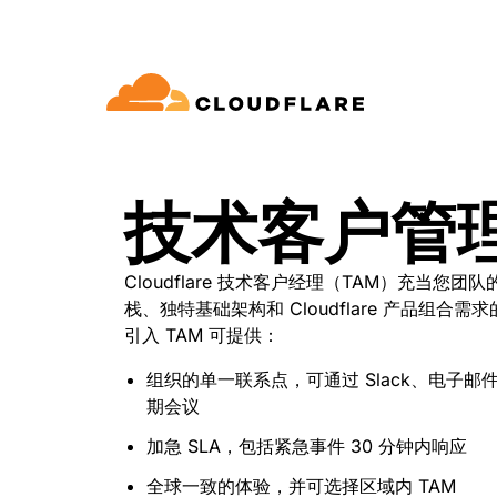
文档
互动
公司信息
品
合作伙伴网络
球连通云
Enterprise
小型
技术客户管
通过 Cloudflare 发展、创新并
开发人员图书馆
应用演示
演示 + 产品导览
领导力
oudflare 全球连通云提供 60 多种网络、
适用于中大型组织
对于
SE (Cloudflare One)
应用安全
求
全和性能服务。
文档和指南
探索您能构建什么
按需产品演示
认识我们的
ro Trust 网络访问
L7 DDoS 防护
Cloudflare 技术客户经理（TAM）充当您
图书馆
合作关系类型
栈、独特基础架构和 Cloudflare 产品组合需求的 
产品
信任，隐私
全 Web 网关
Web 应用防火墙
实用指南、技术路线图及其
引入 TAM 可提供：
PowerUP 计划
技术合
人工智能
计算
隐私
络即服务/SD-WAN
API 安全解决方案
发展业务的同时保障客户连接和安
探索我们
现代化安全
组织的单一联系点，可通过 Slack、电子
政策、数据
全
态系统
构建
AI Gateway
Observability
期会议
子邮件安全
机器人管理
VPN 替代品
观测和控制 AI 应用
日志、指标和追踪
参考架构
加急 SLA，包括紧急事件 30 分钟内响应
公众利益
技术指南
Workers AI
Workers
性
网络钓鱼防护
在我们的网络上运行 ML 模型
全球一致的体验，并可选择区域内 TAM
构建和部署无服务器应用
人道主义