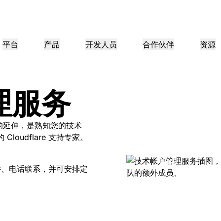
平台
产品
开发人员
合作伙伴
资源
合作伙伴门户
行业
公司
合作伙伴
理服务
满足客户需
查找资源并注册交易
教程
案例研究
投资者关系
参考架构
网络研讨会
媒
小型组织
成为 Cloudflare 合作伙伴
应用性能
网络
医疗保健
领导团队
分步构建教程
Cloudflare 助力成功
投资者信息
图表和设计模式
深入洞察的讨论
探索
零售
CDN
L3/4 DDoS 保护
团队的延伸，是熟知您的技术
公共部门
报告
博客
Cloudflare 支持专家。
与安全
DNS
防火墙即服务
他资源
来自 Cloudflare 研究的见解
技术深挖和产品资讯
作伙伴
全球系统集成商
服务提供
媒体
存储和数据库
信任
合
智能路由
网络互连
资源
的技术合作伙伴和集成生
支持无缝的大规模数字化转型
发现我们的
现代化网络
邮件、电话联系，并可安排定
和保护
政策、流程和安全
认证
产品指南
Images
D1
Load balancing
智能路由
咖啡店网络
转换、优化图像
创建无服务器 SQL 数据库
参考架构
解决方案与产品指南
产品文档
Realtime
R2
WAN 现代化
分析师报告
构建实时音频和视频应用
存储数据无需支付昂贵的出
政府机构
选举