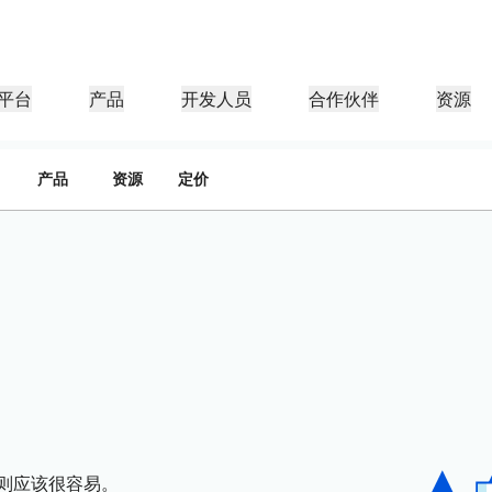
平台
产品
开发人员
合作伙伴
资源
产品
资源
定价
合作伙伴门户
行业
公司
合作伙伴
足客户需
查找资源并注册交易
教程
案例研究
投资者关系
参考架构
网络研讨会
媒体
型组织
成为 Cloudflare 合作伙伴
应用性能
网络
医疗保健
导团队
分步构建教程
Cloudflare 助力成功
投资者信息
图表和设计模式
深入洞察的讨论
探索
零售
游
CDN
L3/4 DDoS 保护
公共部门
报告
博客
与安全
DNS
防火墙即服务
资源
来自 Cloudflare 研究的见解
技术深挖和产品资讯
伙伴
全球系统集成商
服务提供商
媒体
存储和数据库
信任
合规
智能路由
网络互连
资源
的技术合作伙伴和集成生
支持无缝的大规模数字化转型
发现我们的
现代化网络
保护
政策、流程和安全
认证
产品指南
Images
D1
Load balancing
智能路由
咖啡店网络
转换、优化图像
创建无服务器 SQL 数据库
参考架构
解决方案与产品指南
产品文档
Realtime
R2
WAN 现代化
分析师报告
构建实时音频和视频应用
存储数据无需支付昂贵的出
则应该很容易。