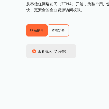
与价格
保护 Web 应用和 API
从零信任网络访问（ZTNA）开始，为整个用户
探索
快、更安全的企业资源访问权限。
erprise 计划
小型企业计划
计划与价格
theNET
数字企业战略
Workers
Workers KV
构建并部署无服务器应用
应用的无服务器键值存储
联系销售
查看定价
AI 安全
数据合规
与数字体验
保护智能体式 AI 和生成式 AI 应用
简化合规并最小化风险
观看演示（7 分钟）