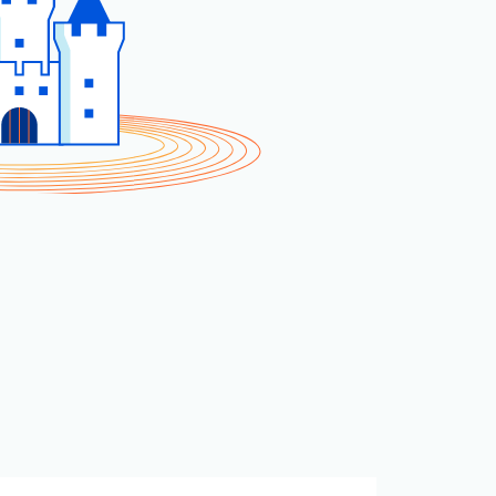
专家引导助力成功
开发人员 
帮助我选择
orce One
Radar
演示
获
究与运营
互联网流量和安全趋势
会
研讨会
请求演示