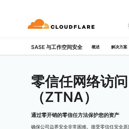
文档
互动
公司信息
SASE 与工作空间安全
概述
解决方案
合作伙伴网络
球连通云
Enterprise
小型
通过 Cloudflare 发展、创新并满
开发人员图书馆
应用演示
演示 + 产品导览
领导力
udflare 全球连通云提供 60 多种网络、
适用于中大型组织
对于小
 (Cloudflare One)
应用安全
求
和性能服务。
文档和指南
探索您能构建什么
按需产品演示
认识我们的领
o Trust 网络访问
L7 DDoS 防护
零信任网络访问
图书馆
合作关系类型
产品
信任，隐私
 Web 网关
Web 应用防火墙
实用指南、技术路线图及其他
PowerUP 计划
技术合作
（ZTNA）
人工智能
计算
隐私
即服务/SD-WAN
API 安全解决方案
发展业务的同时保障客户连接和安
探索我们
现代化安全
政策、数据和
全
态系统
构建
AI Gateway
Observability
邮件安全
机器人管理
VPN 替代品
观测和控制 AI 应用
日志、指标和追踪
参考架构
通过零开销的零信任方法保护您的资产
技术指南
Workers AI
Workers
网络钓鱼防护
在我们的网络上运行 ML 模型
构建和部署无服务器应用
确保公司边界安全非常困难。接受零信任安全原