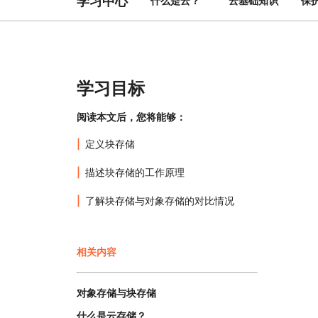
学习中心
什么是云？
云基础知识
保
与价格
保护 Web 应用和 API
探索
erprise 计划
小型企业计划
计划与价格
theNET
数字企业战略
Workers
Workers KV
构建并部署无服务器应用
应用的无服务器键值存储
学习目标
AI 安全
数据合规
与数字体验
保护智能体式 AI 和生成式 AI 应用
简化合规并最小化风险
阅读本文后，您将能够：
定义块存储
描述块存储的工作原理
了解块存储与对象存储的对比情况
相关内容
对象存储与块存储
什么是云存储？