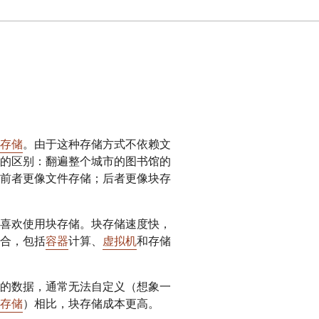
专家引导助力成功
开发人员 
帮助我选择
orce One
Radar
演示
获
究与运营
互联网流量和安全趋势
会
研讨会
请求演示
存储
。由于这种存储方式不依赖文
的区别：翻遍整个城市的图书馆的
前者更像文件存储；后者更像块存
喜欢使用块存储。块存储速度快，
合，包括
容器
计算、
虚拟机
和存储
的数据，通常无法自定义（想象一
存储
）相比，块存储成本更高。