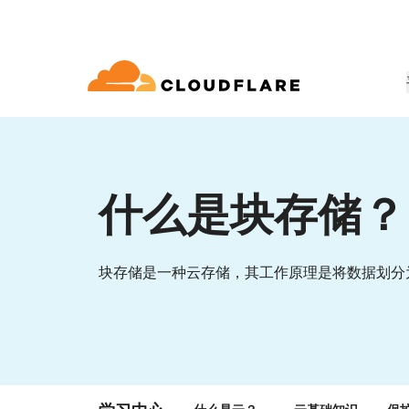
文档
互动
公司信息
合作伙伴网络
球连通云
Enterprise
小型
通过 Cloudflare 发展、创新并满
开发人员图书馆
应用演示
演示 + 产品导览
领导力
udflare 全球连通云提供 60 多种网络、
适用于中大型组织
对于小
 (Cloudflare One)
应用安全
求
和性能服务。
什么是块存储？
文档和指南
探索您能构建什么
按需产品演示
认识我们的领
o Trust 网络访问
L7 DDoS 防护
图书馆
合作关系类型
产品
信任，隐私
 Web 网关
Web 应用防火墙
实用指南、技术路线图及其他
块存储是一种云存储，其工作原理是将数据划分
PowerUP 计划
技术合作
人工智能
计算
隐私
即服务/SD-WAN
API 安全解决方案
发展业务的同时保障客户连接和安
探索我们
现代化安全
政策、数据和
全
态系统
构建
AI Gateway
Observability
邮件安全
机器人管理
VPN 替代品
观测和控制 AI 应用
日志、指标和追踪
参考架构
技术指南
Workers AI
Workers
网络钓鱼防护
在我们的网络上运行 ML 模型
构建和部署无服务器应用