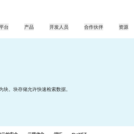
平台
产品
开发人员
合作伙伴
资源
合作伙伴门户
行业
公司
合作伙伴
足客户需
查找资源并注册交易
教程
案例研究
投资者关系
参考架构
网络研讨会
媒体
型组织
成为 Cloudflare 合作伙伴
应用性能
网络
医疗保健
导团队
分步构建教程
Cloudflare 助力成功
投资者信息
图表和设计模式
深入洞察的讨论
探索
零售
游
CDN
L3/4 DDoS 保护
公共部门
报告
博客
与安全
DNS
防火墙即服务
资源
来自 Cloudflare 研究的见解
技术深挖和产品资讯
为块。块存储允许快速检索数据。
伙伴
全球系统集成商
服务提供商
媒体
存储和数据库
信任
合规
智能路由
网络互连
资源
的技术合作伙伴和集成生
支持无缝的大规模数字化转型
发现我们的
现代化网络
保护
政策、流程和安全
认证
产品指南
Images
D1
Load balancing
智能路由
咖啡店网络
转换、优化图像
创建无服务器 SQL 数据库
参考架构
解决方案与产品指南
产品文档
Realtime
R2
WAN 现代化
分析师报告
构建实时音频和视频应用
存储数据无需支付昂贵的出