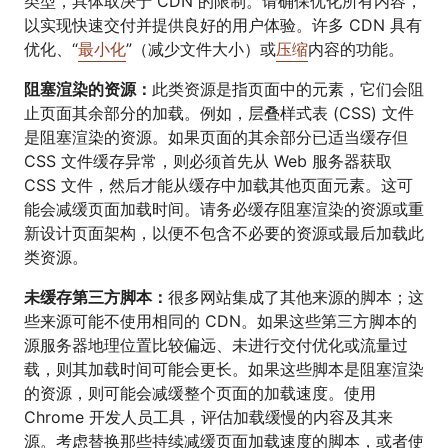
类型，具体取决于 CDN 的限制。请确保优化所有内容，
以实现快速交付并提供良好的用户体验。许多 CDN 具有
优化、“
最小化
”（减少文件大小）或
压缩
内容的功能。
阻塞渲染的资源：
此类资源是指页面中的元素，它们会阻
止页面其余部分的加载。例如，层叠样式表 (CSS) 文件
是阻塞渲染的资源。如果页面的其余部分已适当缓存但
CSS 文件缓存异常，则必须首先从 Web 服务器获取
CSS 文件，然后才能从缓存中加载其他页面元素。这可
能会减缓页面加载时间。请务必缓存阻塞渲染的资源或重
新设计页面架构，以便不包含不必要的资源或最后加载此
类资源。
未缓存第三方脚本：
很多网站集成了其他来源的脚本；这
些来源可能不使用相同的 CDN。如果这些第三方脚本的
源服务器地理位置比较偏远、未进行交付优化或流量过
载，则其加载时间可能会更长。如果这些脚本是阻塞渲染
的资源，则可能会减缓整个页面的加载速度。使用
Chrome 开发人员工具，评估加载缓慢的内容及其来
源。考虑替换那些持续减缓页面加载速度的脚本，或者使