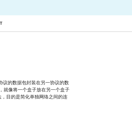
专家引导助力成功
开发人员 
帮助我选择
orce One
Radar
演示
T
获
究与运营
互联网流量和安全趋势
会
研讨会
请求演示
协议的数据包封装在另一协议的数
中，就像将一个盒子放在另一个盒子
法，目的是简化单独网络之间的连