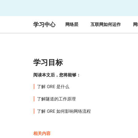
与价格
保护 Web 应用和 API
探索
erprise 计划
小型企业计划
计划与价格
theNET
学习中心
网络层
互联网如何运作
网
数字企业战略
Workers
Workers KV
构建并部署无服务器应用
应用的无服务器键值存储
AI 安全
数据合规
与数字体验
保护智能体式 AI 和生成式 AI 应用
简化合规并最小化风险
学习目标
阅读本文后，您将能够：
了解 GRE 是什么
了解隧道的工作原理
了解 GRE 如何影响网络流程
相关内容