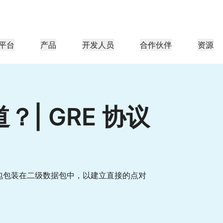
平台
产品
开发人员
合作伙伴
资源
合作伙伴门户
行业
公司
合作伙伴
足客户需
查找资源并注册交易
教程
案例研究
投资者关系
参考架构
网络研讨会
媒体
型组织
成为 Cloudflare 合作伙伴
应用性能
网络
医疗保健
？| GRE 协议
导团队
分步构建教程
Cloudflare 助力成功
投资者信息
图表和设计模式
深入洞察的讨论
探索
零售
游
CDN
L3/4 DDoS 保护
公共部门
报告
博客
与安全
DNS
防火墙即服务
资源
来自 Cloudflare 研究的见解
技术深挖和产品资讯
伙伴
全球系统集成商
服务提供商
媒体
存储和数据库
信任
合规
智能路由
网络互连
资源
的技术合作伙伴和集成生
支持无缝的大规模数字化转型
发现我们的
现代化网络
保护
政策、流程和安全
认证
据包包装在二级数据包中，以建立直接的点对
产品指南
Images
D1
Load balancing
智能路由
咖啡店网络
转换、优化图像
创建无服务器 SQL 数据库
参考架构
解决方案与产品指南
产品文档
Realtime
R2
WAN 现代化
分析师报告
构建实时音频和视频应用
存储数据无需支付昂贵的出