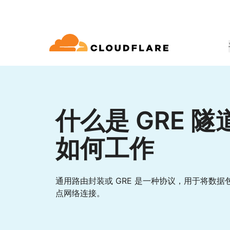
文档
互动
公司信息
合作伙伴网络
球连通云
Enterprise
小型
通过 Cloudflare 发展、创新并满
开发人员图书馆
应用演示
演示 + 产品导览
领导力
udflare 全球连通云提供 60 多种网络、
适用于中大型组织
对于小
 (Cloudflare One)
应用安全
求
和性能服务。
什么是 GRE 隧道
文档和指南
探索您能构建什么
按需产品演示
认识我们的领
o Trust 网络访问
L7 DDoS 防护
如何工作
图书馆
合作关系类型
产品
信任，隐私
 Web 网关
Web 应用防火墙
实用指南、技术路线图及其他
PowerUP 计划
技术合作
人工智能
计算
隐私
即服务/SD-WAN
API 安全解决方案
发展业务的同时保障客户连接和安
探索我们
现代化安全
政策、数据和
全
态系统
通用路由封装或 GRE 是一种协议，用于将数
构建
AI Gateway
Observability
邮件安全
机器人管理
点网络连接。
VPN 替代品
观测和控制 AI 应用
日志、指标和追踪
参考架构
技术指南
Workers AI
Workers
网络钓鱼防护
在我们的网络上运行 ML 模型
构建和部署无服务器应用